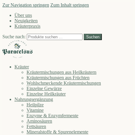
Zur Navigation springen
Zum Inhalt springen
Über uns
Neuigkeiten
Kräuterpraxis
Suche nach:
Suchen
Kräuter
Kräutermischungen aus Heilkräutern
Kräutermischungen aus Früchten
Wohlschmeckende Kräutermischungen
Einzelne Gewürze
Einzelne Heilkräuter
Nahrungsergänzung
Heilpilze
Vitamine
Enzyme & Enzymfermente
Aminosäuren
Fettsäuren
Mineralstoffe & Spurenelemente