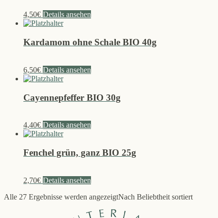
4,50
€
Details ansehen
Kardamom ohne Schale BIO 40g
6,50
€
Details ansehen
Cayennepfeffer BIO 30g
4,40
€
Details ansehen
Fenchel grün, ganz BIO 25g
2,70
€
Details ansehen
Alle 27 Ergebnisse werden angezeigt
Nach Beliebtheit sortiert