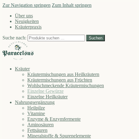
Zur Navigation springen
Zum Inhalt springen
Über uns
Neuigkeiten
Kräuterpraxis
Suche nach:
Suchen
Kräuter
Kräutermischungen aus Heilkräutern
Kräutermischungen aus Früchten
Wohlschmeckende Kräutermischungen
Einzelne Gewürze
Einzelne Heilkräuter
Nahrungsergänzung
Heilpilze
Vitamine
Enzyme & Enzymfermente
Aminosäuren
Fettsäuren
Mineralstoffe & Spurenelemente