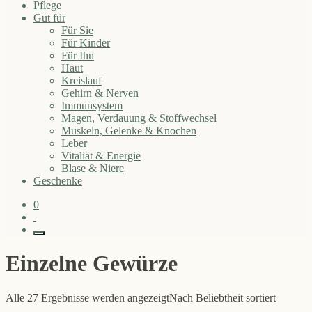
Pflege
Gut für
Für Sie
Für Kinder
Für Ihn
Haut
Kreislauf
Gehirn & Nerven
Immunsystem
Magen, Verdauung & Stoffwechsel
Muskeln, Gelenke & Knochen
Leber
Vitaliät & Energie
Blase & Niere
Geschenke
0
Einzelne Gewürze
Alle 27 Ergebnisse werden angezeigt
Nach Beliebtheit sortiert