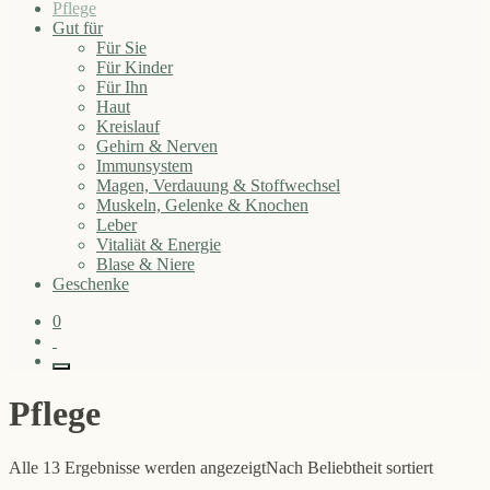
Pflege
Gut für
Für Sie
Für Kinder
Für Ihn
Haut
Kreislauf
Gehirn & Nerven
Immunsystem
Magen, Verdauung & Stoffwechsel
Muskeln, Gelenke & Knochen
Leber
Vitaliät & Energie
Blase & Niere
Geschenke
0
Pflege
Alle 13 Ergebnisse werden angezeigt
Nach Beliebtheit sortiert