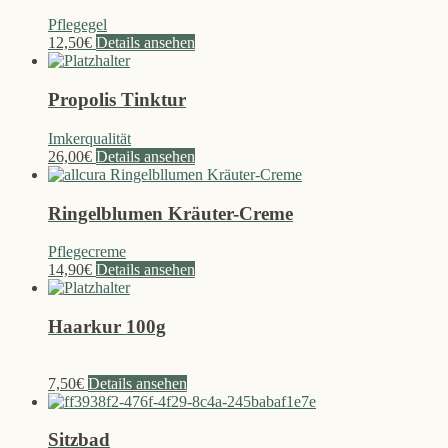
Pflegegel
12,50
€
Details ansehen
Propolis Tinktur
Imkerqualität
26,00
€
Details ansehen
Ringelblumen Kräuter-Creme
Pflegecreme
14,90
€
Details ansehen
Haarkur 100g
7,50
€
Details ansehen
Sitzbad