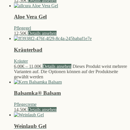
12,50
€
Details ansehen
Aloe Vera Gel
Pflegegel
12,50
€
Details ansehen
Kräuterbad
Kräuter
6,00
€
–
11,00
€
Details ansehen
Dieses Produkt weist mehrere
Varianten auf. Die Optionen können auf der Produktseite
gewählt werden
Balsamka® Balsam
Pflegecreme
14,50
€
Details ansehen
Weinlaub Gel