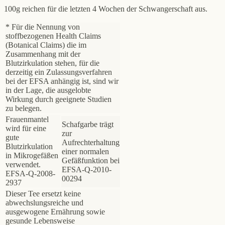
100g reichen für die letzten 4 Wochen der Schwangerschaft aus.
* Für die Nennung von
stoffbezogenen Health Claims
(Botanical Claims) die im
Zusammenhang mit der
Blutzirkulation stehen, für die
derzeitig ein Zulassungsverfahren
bei der EFSA anhängig ist, sind wir
in der Lage, die ausgelobte
Wirkung durch geeignete Studien
zu belegen.
Frauenmantel
Schafgarbe trägt
wird für eine
zur
gute
Aufrechterhaltung
Blutzirkulation
einer normalen
in Mikrogefäßen
Gefäßfunktion bei
verwendet.
EFSA-Q-2010-
EFSA-Q-2008-
00294
2937
Dieser Tee ersetzt keine
abwechslungsreiche und
ausgewogene Ernährung sowie
gesunde Lebensweise