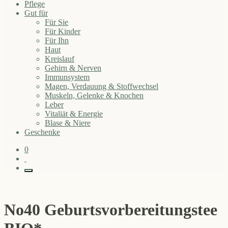
Pflege
Gut für
Für Sie
Für Kinder
Für Ihn
Haut
Kreislauf
Gehirn & Nerven
Immunsystem
Magen, Verdauung & Stoffwechsel
Muskeln, Gelenke & Knochen
Leber
Vitaliät & Energie
Blase & Niere
Geschenke
0
No40 Geburtsvorbereitungstee