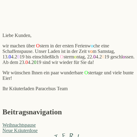
Liebe Kunden,
wir machen über
O
stern in der ersten Ferienw
o
che eine
Schaffenspause. Unser Laden ist in der Zeit v
o
m Samstag,
13.
0
4.2
0
19 bis einschließlich
O
sterm
o
ntag, 22.
0
4.2
0
19 geschl
o
ssen.
Ab dem 23.
0
4.2
0
19 sind wir wieder für Sie da!
Wir wünschen Ihnen ein paar wunderbare
O
stertage und viele bunte
Eier!
Ihr Kräuterladen Paracelsus Team
Beitragsnavigation
Weihnachtspause
Neue Kräuterdose