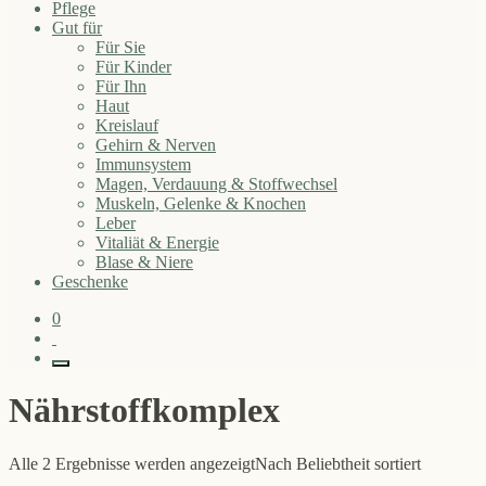
Pflege
Gut für
Für Sie
Für Kinder
Für Ihn
Haut
Kreislauf
Gehirn & Nerven
Immunsystem
Magen, Verdauung & Stoffwechsel
Muskeln, Gelenke & Knochen
Leber
Vitaliät & Energie
Blase & Niere
Geschenke
0
Nährstoffkomplex
Alle 2 Ergebnisse werden angezeigt
Nach Beliebtheit sortiert