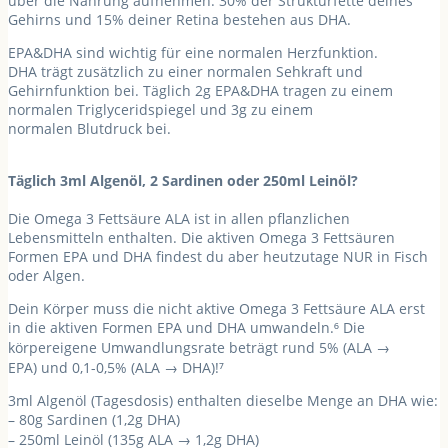
über die Nahrung aufnehmen.
30% der Strukturfette deines
Gehirns und 15% deiner Retina bestehen aus DHA.
EPA&DHA sind wichtig für eine normalen
Herzfunktion
.
DHA trägt zusätzlich zu einer normalen
Sehkraft und
Gehirnfunktion
bei. Täglich 2g EPA&DHA tragen zu einem
normalen
Triglyceridspiegel
und 3g zu einem
normalen
Blutdruck
bei.
Täglich 3ml Algenöl, 2 Sardinen oder 250ml Leinöl?
Die Omega 3 Fettsäure
ALA
ist in allen
pflanzlichen
Lebensmitteln
enthalten. Die aktiven Omega 3 Fettsäuren
Formen
EPA und DHA
findest du aber heutzutage
NUR in Fisch
oder Algen
.
Dein Körper muss die nicht aktive Omega 3 Fettsäure ALA erst
in die aktiven Formen EPA und DHA umwandeln.⁶ Die
körpereigene
Umwandlungsrate
beträgt rund
5% (ALA →
EPA)
und
0,1-0,5% (ALA → DHA)
!⁷
3ml Algenöl
(Tagesdosis) enthalten dieselbe Menge an DHA wie:
– 80g Sardinen (1,2g DHA)
– 250ml Leinöl (135g ALA → 1,2g DHA)