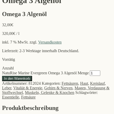
Omega 3 Algenöl
Omega 3 Algenöl
32,00
€
320,00
€
/
l
inkl. 7 % MwSt.
zzgl.
Versandkosten
Lieferzeit: 2-3 Werktage innerhalb Deutschland.
Vorrätig
Anzahl
NatuRise Marine Evergreen Omega 3 Algenöl Menge
In den Warenkorb
Artikelnummer:
812024
Kategorien:
Fettsäuren
,
Haut
,
Kreislauf
,
Leber
,
Vitaliät & Energie
,
Gehirn & Nerven
,
Magen, Verdauung &
Stoffwechsel
,
Muskeln, Gelenke & Knochen
Schlagwörter:
Essentielle
,
Fettsäure
Produktbeschreibung