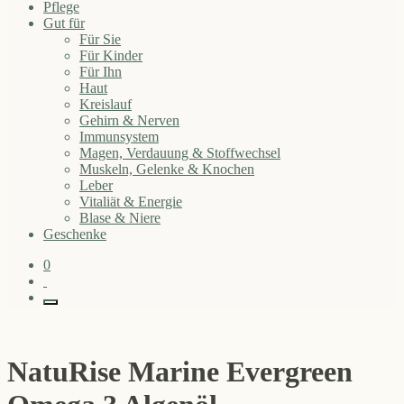
Pflege
Gut für
Für Sie
Für Kinder
Für Ihn
Haut
Kreislauf
Gehirn & Nerven
Immunsystem
Magen, Verdauung & Stoffwechsel
Muskeln, Gelenke & Knochen
Leber
Vitaliät & Energie
Blase & Niere
Geschenke
0
NatuRise Marine Evergreen