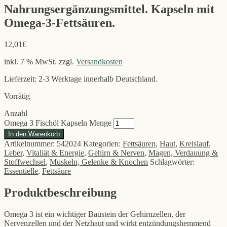
Nahrungsergänzungsmittel. Kapseln mit
Omega-3-Fettsäuren.
12,01
€
inkl. 7 % MwSt.
zzgl.
Versandkosten
Lieferzeit: 2-3 Werktage innerhalb Deutschland.
Vorrätig
Anzahl
Omega 3 Fischöl Kapseln Menge
In den Warenkorb
Artikelnummer:
542024
Kategorien:
Fettsäuren
,
Haut
,
Kreislauf
,
Leber
,
Vitaliät & Energie
,
Gehirn & Nerven
,
Magen, Verdauung &
Stoffwechsel
,
Muskeln, Gelenke & Knochen
Schlagwörter:
Essentielle
,
Fettsäure
Produktbeschreibung
Omega 3 ist ein wichtiger Baustein der Gehirnzellen, der
Nervenzellen und der Netzhaut und wirkt entzündungshemmend