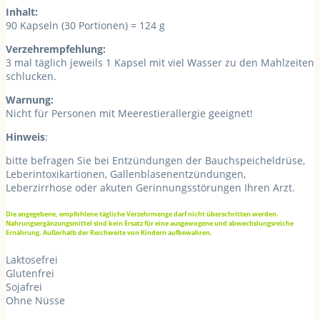
Inhalt:
90 Kapseln (30 Portionen) = 124 g
Verzehrempfehlung:
3 mal täglich jeweils 1 Kapsel mit viel Wasser zu den Mahlzeiten
schlucken.
Warnung:
Nicht für Personen mit Meerestierallergie geeignet!
Hinweis
:
bitte befragen Sie bei Entzündungen der Bauchspeicheldrüse,
Leberintoxikartionen, Gallenblasenentzündungen,
Leberzirrhose oder akuten Gerinnungsstörungen Ihren Arzt.
Die angegebene, empfohlene tägliche Verzehrmenge darf nicht überschritten werden.
Nahrungsergänzungsmittel sind kein Ersatz für eine ausgewogene und abwechslungsreiche
Ernährung. Außerhalb der Reichweite von Kindern aufbewahren.
Laktosefrei
Glutenfrei
Sojafrei
Ohne Nüsse