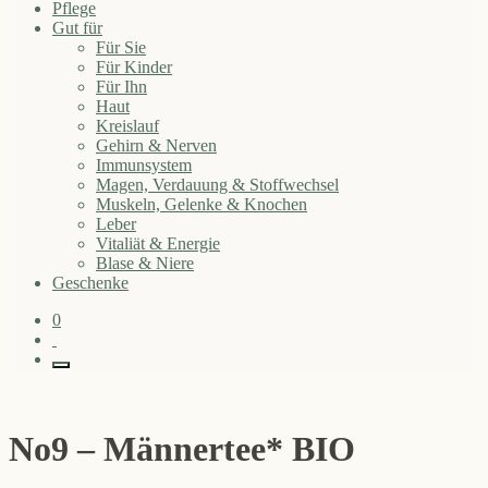
Pflege
Gut für
Für Sie
Für Kinder
Für Ihn
Haut
Kreislauf
Gehirn & Nerven
Immunsystem
Magen, Verdauung & Stoffwechsel
Muskeln, Gelenke & Knochen
Leber
Vitaliät & Energie
Blase & Niere
Geschenke
0
No9 – Männertee* BIO