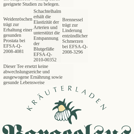
geeignete Studien zu belegen.
Schachtelhalm
erhält die
Weidenröschen
Brennessel
Elastizität der
trägt zur
trägt zur
Arterien und
Erhaltung einer
Linderung
unterstützt die
gesunden
entzündlicher
Entspannung
Prostata bei
Schmerzen
der
EFSA-Q-
bei EFSA-Q-
Blutgefäße
2008-4081
2008-3296
EFSA-Q-
2010-00352
Dieser Tee ersetzt keine
abwechslungsreiche und
ausgewogene Ernährung sowie
gesunde Lebensweise