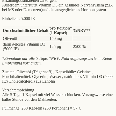
Erkältungskrankheiten zu sorgen.
Außerdem unterstützt Vitamin D3 ein gesundes Nervensystem (z.B.
bei MS oder Demenzen)und ein ausgeglichenes Hormonsystem.
Einheiten : 5.000 IE
pro Portion*
Durchschnittlicher Gehalt
%NRV**
(1 Kapsel)
Olivenöl
150 mg
—
darin gelöstes Vitamin D3
125 µg
2500 %
(5000 IE)
*Einnahme nur alle 5 Tage. *NRV: Nährstoffbezugswerte — Keine
Empfehlung vorhanden.
Zutaten: Olivenöl (Trägerstoff) , Kapselhülle: Gelatine ,
Feuchthaltemittel: Glycerin , Wasser , natürliches Vitamin D3 (5000
IE)(Cholecalciferol) aus Lanolin
Verzehrempfehlung
Alle 5 Tage 1 Kapsel mit viel Wasser schlucken. Vorzugsweise eine
halbe Stunde vor den Mahlzeiten.
Füllmenge: 250 Kapseln (250 Portionen) = 57 g