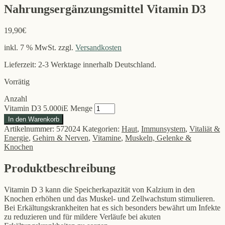
Nahrungsergänzungsmittel Vitamin D3
19,90
€
inkl. 7 % MwSt.
zzgl.
Versandkosten
Lieferzeit: 2-3 Werktage innerhalb Deutschland.
Vorrätig
Anzahl
Vitamin D3 5.000iE Menge
In den Warenkorb
Artikelnummer:
572024
Kategorien:
Haut
,
Immunsystem
,
Vitaliät &
Energie
,
Gehirn & Nerven
,
Vitamine
,
Muskeln, Gelenke &
Knochen
Produktbeschreibung
Vitamin D 3 kann die Speicherkapazität von Kalzium in den
Knochen erhöhen und das Muskel- und Zellwachstum stimulieren.
Bei Erkältungskrankheiten hat es sich besonders bewährt um Infekte
zu reduzieren und für mildere Verläufe bei akuten